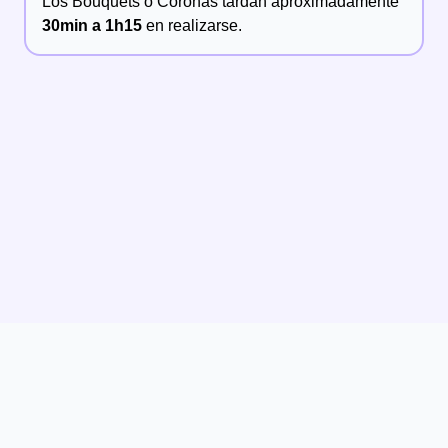
Los
Bouquets o Coronas
tardan aproximadamente
30min a 1h15
en realizarse.